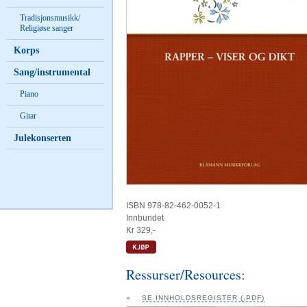
Tradisjonsmusikk/
Religiøse sanger
Korps
Sang/instrumental
Piano
Gitar
Julekonserten
ISBN 978-82-462-0052-1
Innbundet
Kr 329,-
Ressurser/Resources:
»
SE INNHOLDSREGISTER (.PDF)