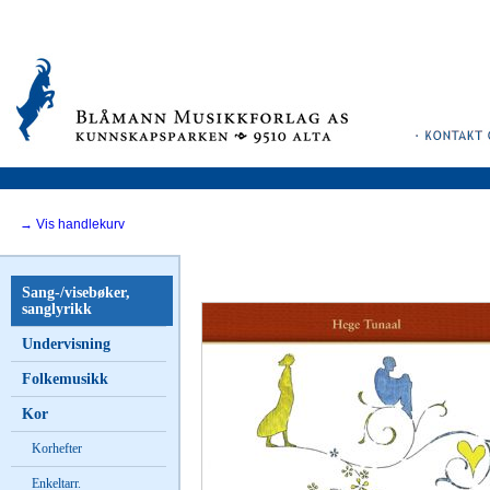
→ Vis handlekurv
Sang-/visebøker,
sanglyrikk
Undervisning
Folkemusikk
Kor
Korhefter
Enkeltarr.