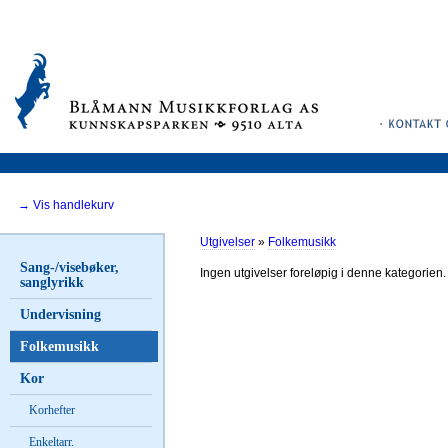
→ Vis handlekurv
Utgivelser
»
Folkemusikk
Sang-/visebøker,
Ingen utgivelser foreløpig i denne kategorien.
sanglyrikk
Undervisning
Folkemusikk
Kor
Korhefter
Enkeltarr.