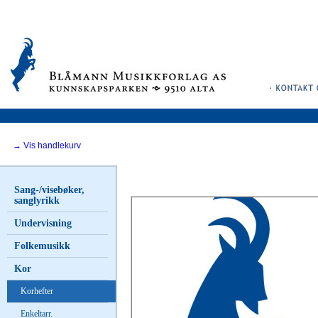
→ Vis handlekurv
Sang-/visebøker,
sanglyrikk
Undervisning
Folkemusikk
Kor
Korhefter
Enkeltarr.