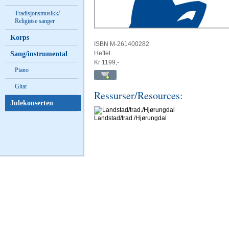
Tradisjonsmusikk/
Religiøse sanger
Korps
ISBN M-261400282
Heftet
Sang/instrumental
Kr 1199,-
Piano
Gitar
Ressurser/Resources:
Julekonserten
Landstad/trad./Hjørungdal