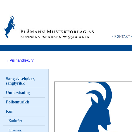
→ Vis handlekurv
Sang-/visebøker,
sanglyrikk
Undervisning
Folkemusikk
Kor
Korhefter
Enkeltarr.